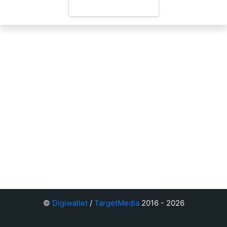
©
Digiwallet
/
TargetMedia
2016 - 2026